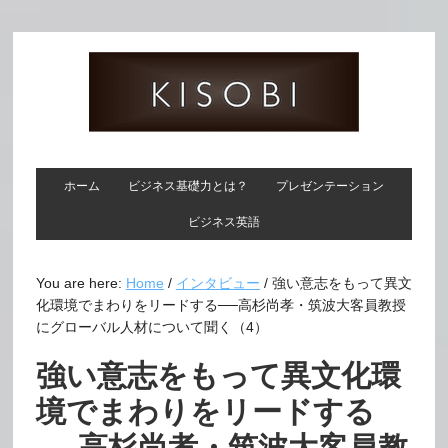
ホーム
ビジネス基礎力とは？
プレゼンテーション
ビジネス英語
You are here:
Home
/
インタビュー
/
強い意志をもって異文
化環境でまわりをリードする──高杉尚孝・筑波大客員教授
にグローバル人材について聞く（4）
強い意志をもって異文化環
境でまわりをリードする
──高杉尚孝・筑波大客員教