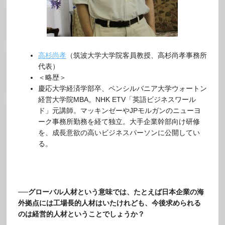
高杉尚孝
（筑波大学大学院客員教授、高杉尚孝事務所
代表）
＜略歴＞
慶応大学経済学部卒、ペンシルバニア大学ウォートン
経営大学院MBA。NHK ETV「英語ビジネスワール
ド」元講師。マッキンゼーやJPモルガンのニューヨ
ーク事務所勤務を経て独立。大手企業幹部向け研修
を、成長意欲の高いビジネスパーソンに公開してい
る。
──グローバル人材という意味では、たとえば日本企業の海
外拠点には工場長的人材はいたけれども、今後求められる
のは経営的人材ということでしょうか？