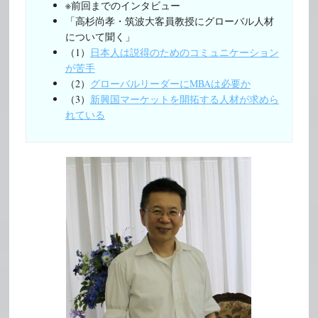
※前回までのインタビュー
「高杉尚孝・筑波大客員教授にグローバル人材
について聞く」
（1）
日本人は説得のためのコミュニケーション
が苦手
（2）
グローバルリーダーにMBAは必要か
（3）
新興国マーケットを開拓する人材が求めら
れている