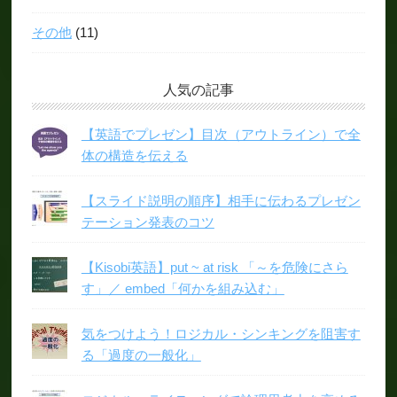
その他
(11)
人気の記事
【英語でプレゼン】目次（アウトライン）で全
体の構造を伝える
【スライド説明の順序】相手に伝わるプレゼン
テーション発表のコツ
【Kisobi英語】put ~ at risk 「～を危険にさら
す」／ embed「何かを組み込む」
気をつけよう！ロジカル・シンキングを阻害す
る「過度の一般化」