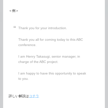
＜例＞
Thank you for your introduction.
Thank you all for coming today to this ABC
conference.
I am Henry Takasugi, senior manager, in
charge of the ABC project.
I am happy to have this opportunity to speak
to you.
詳しい解説は
コチラ