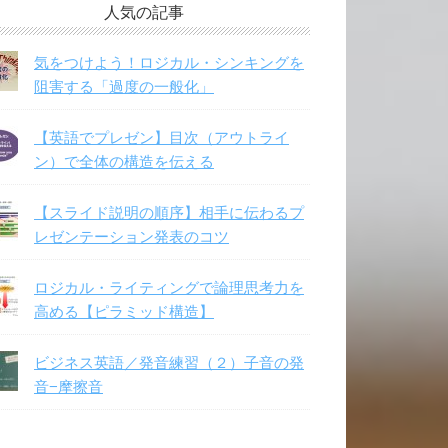
人気の記事
気をつけよう！ロジカル・シンキングを
阻害する「過度の一般化」
【英語でプレゼン】目次（アウトライ
ン）で全体の構造を伝える
【スライド説明の順序】相手に伝わるプ
レゼンテーション発表のコツ
ロジカル・ライティングで論理思考力を
高める【ピラミッド構造】
ビジネス英語／発音練習（２）子音の発
音−摩擦音