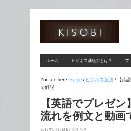
ホーム
ビジネス基礎力とは？
プ
You are here:
Home
/
ビジネス英語
/
【英語
で解説
【英語でプレゼン
流れを例文と動画
2013年1月17日
BY
高杉 尚孝