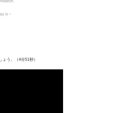
entation.
ay is ~
ょう。（4分51秒）