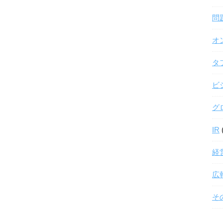
問
オ
タ
ビ
グ
IR
経
広
そ