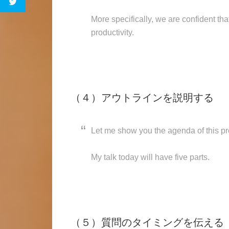
More specifically, we are confident th
productivity.
（４）アウトラインを説明する
Let me show you the agenda of this pr
My talk today will have five parts.
（５）質問のタイミングを伝える