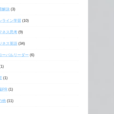
題解決
(3)
ンライン学習
(10)
フネス思考
(9)
ジネス英語
(34)
ローバルリーダー
(6)
(1)
営
(1)
報PR
(1)
の他
(11)