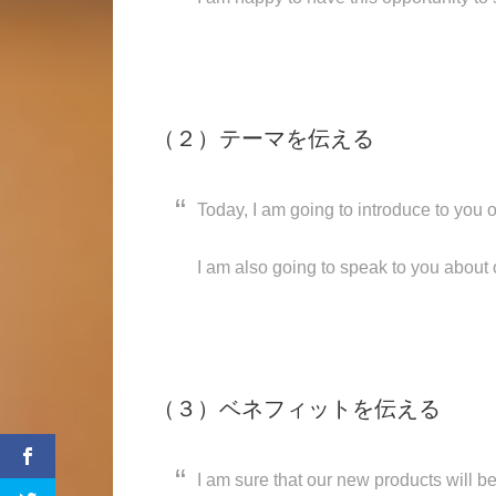
（２）テーマを伝える
Today, I am going to introduce to you 
I am also going to speak to you about o
（３）ベネフィットを伝える
I am sure that our new products will be