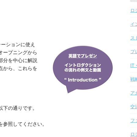
ロ
イ
ス
テーションに使え
プ
オープニングから
部分を中心に解説
I
点から、これらを
戦
ア
交
以下の通りです。
フ
を参照してください。
ロ