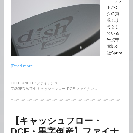
ソフ
トバン
クの買
収しよ
うとし
ている
米携帯
電話会
社Sprint
…
[Read more...]
FILED UNDER:
ファイナンス
TAGGED WITH:
キャッシュフロー
,
DCF
,
ファイナンス
【キャッシュフロー・
DCF・黒字倒産】ファイナ