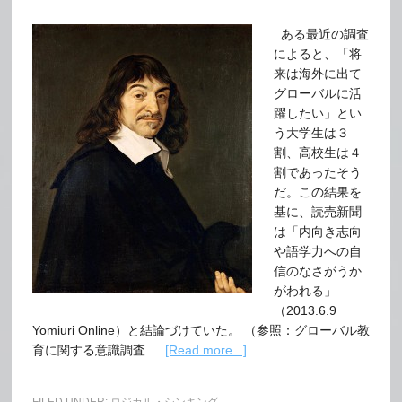
ある最近の調査
によると、「将
来は海外に出て
グローバルに活
躍したい」とい
う大学生は３
割、高校生は４
割であったそう
だ。この結果を
基に、読売新聞
は「内向き志向
や語学力への自
信のなさがうか
がわれる」
（2013.6.9
Yomiuri Online）と結論づけていた。 （参照：グローバル教
育に関する意識調査 …
[Read more...]