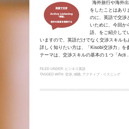
海外旅行や海外出
をしたことはあり
のに、英語で交渉
いために、今回から
語、をご紹介してい
いますので、英語だけでなく交渉スキルも
詳しく知りたい方は、「Kisobi交渉力」
テーマは、交渉スキルの基本の１つ「Acti 
FILED UNDER:
ビジネス英語
TAGGED WITH:
交渉
,
傾聴
,
アクティブ・リスニング