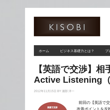
ホーム
ビジネス基礎力とは？
プ
【英語で交渉】相
Active Listen
2012年11月15日
BY
浦部 洋一
前回の【英語で交
改善ポイントを反