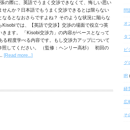
張の際に、英語でうまく交渉できなくて、悔しい思い
ませんか？日本語でもうまく交渉できるとは限らない
問
となるとなおさらですよね？ そのような状況に陥らな
オ
Kisobiでは、【英語で交渉】交渉の場面で役立つ英
きます。 「Kisobi交渉力」の内容がベースとなって
タ
ある程度学べる内容です。もし交渉力アップについて
を参照してください。 （監修：ヘンリー高杉） 初回の
ビ
…
[Read more...]
グ
IR
経
広
そ