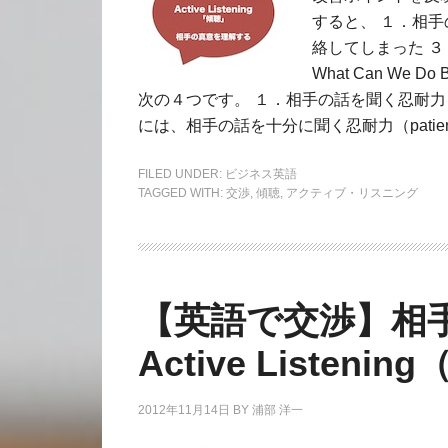
すると、 １．相
絡してしまった 
What Can We
次の４つです。 １．相手の話を聞く忍耐
には、相手の話を十分に聞く忍耐力（patien
FILED UNDER:
ビジネス英語
TAGGED WITH:
交渉
,
傾聴
,
アクティブ・リスニング
【英語で交渉】相
Active Listen
2012年11月14日
BY
浦部 洋一