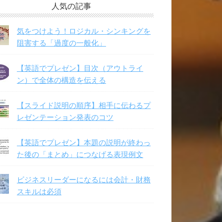
人気の記事
気をつけよう！ロジカル・シンキングを
阻害する「過度の一般化」
【英語でプレゼン】目次（アウトライ
ン）で全体の構造を伝える
【スライド説明の順序】相手に伝わるプ
レゼンテーション発表のコツ
【英語でプレゼン】本題の説明が終わっ
た後の「まとめ」につなげる表現例文
ビジネスリーダーになるには会計・財務
スキルは必須