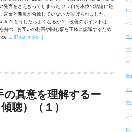
手の発言をさえぎってしまった ２．自分本位の結論に短
ロ
３．言葉と態度が合致していない が挙げられました。
 Do Better? どうしたらよくなるか？ 改善のポイントは、
イ
力を持つ お互いの利害や関心事を正確に認識するため
ス
ce …
[Read more...]
プ
I
戦
ア
手の真意を理解するー
交
ing（傾聴）（１）
フ
ロ