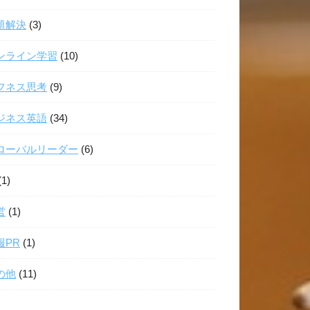
題解決
(3)
ンライン学習
(10)
フネス思考
(9)
ジネス英語
(34)
ローバルリーダー
(6)
(1)
営
(1)
報PR
(1)
の他
(11)