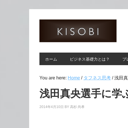
ホーム
ビジネス基礎力とは？
プ
You are here:
Home
/
タフネス思考
/
浅田真
浅田真央選手に学
2014年4月10日
BY
高杉 尚孝