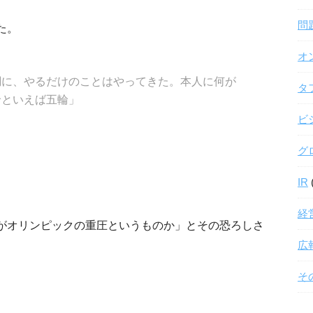
問
た。
オ
調に、やるだけのことはやってきた。本人に何が
タ
輪といえば五輪」
ビ
グ
IR
経
がオリンピックの重圧というものか」とその恐ろしさ
広
そ