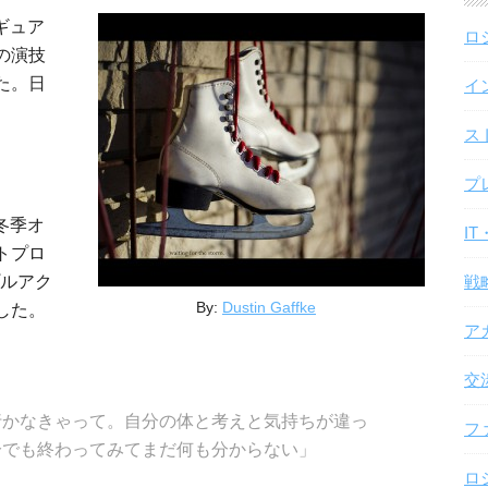
ギュア
ロ
の演技
た。日
イ
ス
プ
冬季オ
I
トプロ
プルアク
戦
By:
Dustin Gaffke
した。
ア
交
行かなきゃって。自分の体と考えと気持ちが違っ
フ
分でも終わってみてまだ何も分からない」
ロ