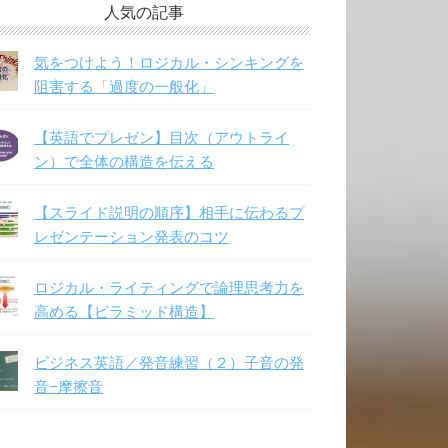
人気の記事
気をつけよう！ロジカル・シンキングを
阻害する「過度の一般化」
【英語でプレゼン】目次（アウトライ
ン）で全体の構造を伝える
【スライド説明の順序】相手に伝わるプ
レゼンテーション発表のコツ
ロジカル・ライティングで論理思考力を
高める【ピラミッド構造】
ビジネス英語／発音練習（２）子音の発
音−摩擦音